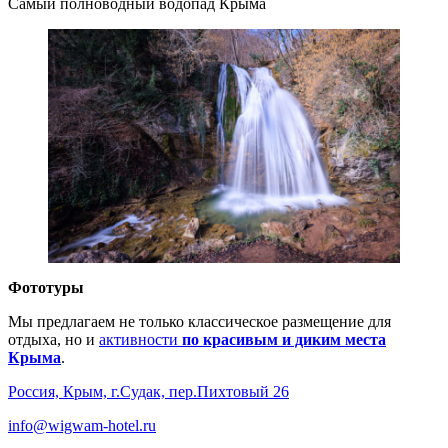
Самый полноводный водопад Крыма
Фототуры
Мы предлагаем не только классическое размещение для
отдыха, но и
активности
по красивым и диким места
Крыма
.
Россия, Крым, г.Судак, пер.Пихтовый 26
info@wigwam-hotel.ru