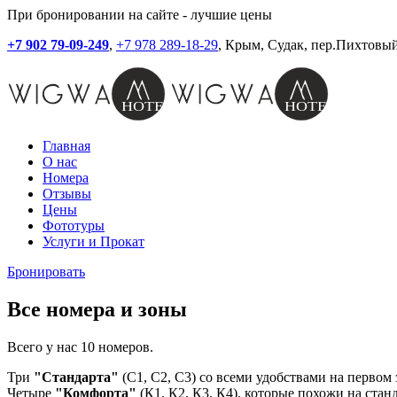
При бронировании на сайте - лучшие цены
+7 902 79-09-249
,
+7 978 289-18-29
, Крым, Судак, пер.Пихтовый
Главная
О нас
Номера
Отзывы
Цены
Фототуры
Услуги и Прокат
Бронировать
Все номера и зоны
Всего у нас 10 номеров.
Три
"Стандарта"
(С1, С2, С3) со всеми удобствами на первом 
Четыре
"Комфорта"
(К1, К2, К3, К4), которые похожи на ста